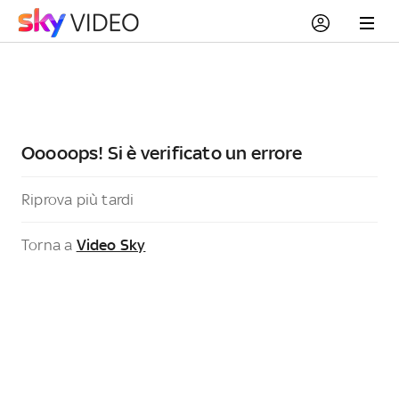
Ooooops! Si è verificato un errore
Riprova più tardi
Torna a
Video Sky