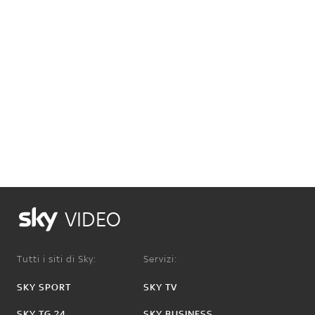
VIDEO
Tutti i siti di Sky:
Servizi:
SKY SPORT
SKY TV
SKY TG 24
SKY BUSINESS