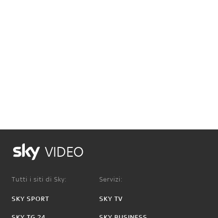
VIDEO
Tutti i siti di Sky:
Servizi:
SKY SPORT
SKY TV
SKY TG 24
SKY BUSINESS