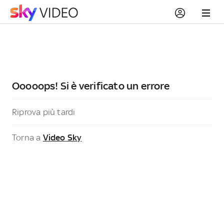
Ooooops! Si è verificato un errore
Riprova più tardi
Torna a
Video Sky