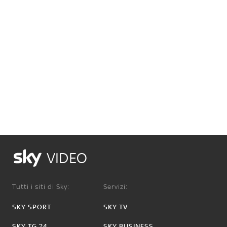
VIDEO
Tutti i siti di Sky:
Servizi:
SKY SPORT
SKY TV
SKY TG 24
SKY BUSINESS