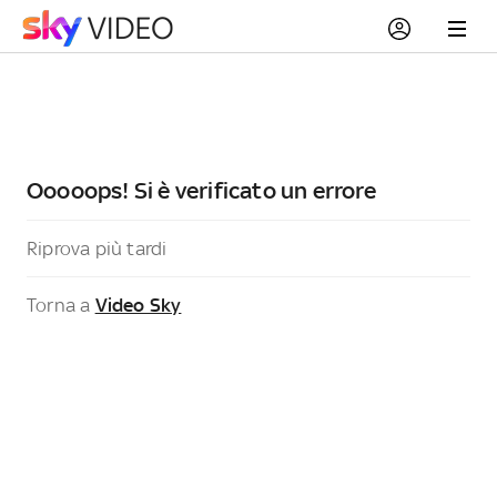
Ooooops! Si è verificato un errore
Riprova più tardi
Torna a
Video Sky