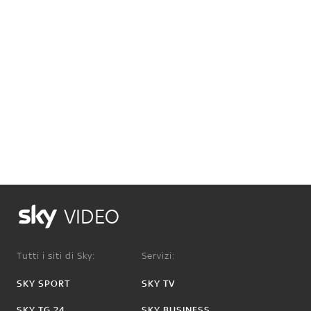
VIDEO
Tutti i siti di Sky:
Servizi:
SKY SPORT
SKY TV
SKY TG 24
SKY BUSINESS