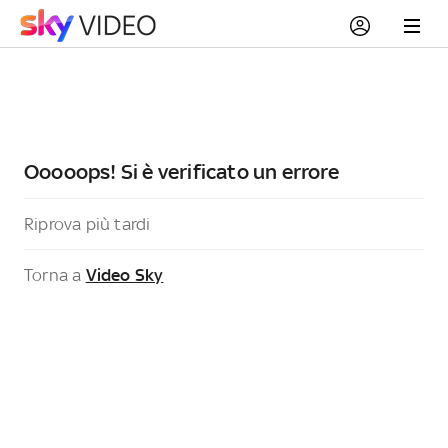
Ooooops! Si è verificato un errore
Riprova più tardi
Torna a
Video Sky