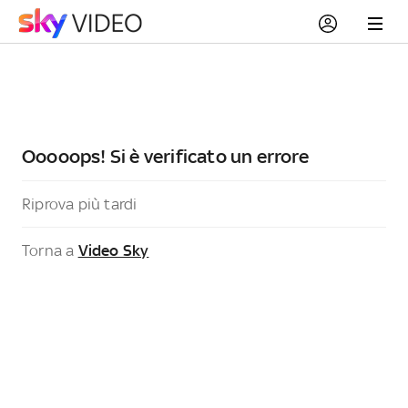
Ooooops! Si è verificato un errore
Riprova più tardi
Torna a
Video Sky