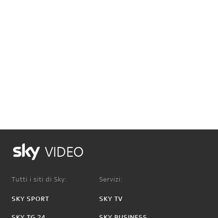
VIDEO
Tutti i siti di Sky:
Servizi:
SKY SPORT
SKY TV
SKY TG 24
SKY BUSINESS