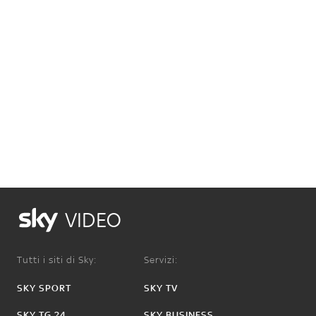
VIDEO
Tutti i siti di Sky:
Servizi:
SKY SPORT
SKY TV
SKY TG 24
SKY BUSINESS