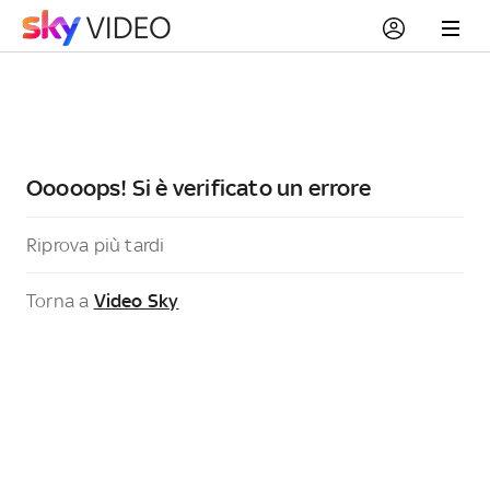
Ooooops! Si è verificato un errore
Riprova più tardi
Torna a
Video Sky