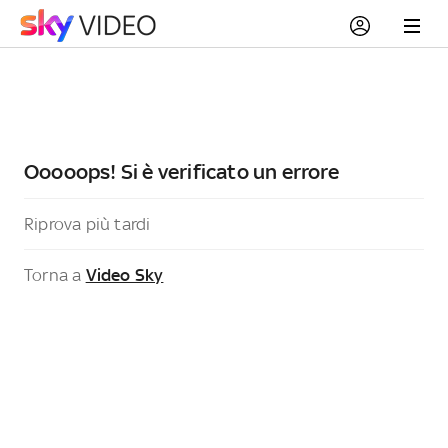
Ooooops! Si è verificato un errore
Riprova più tardi
Torna a
Video Sky