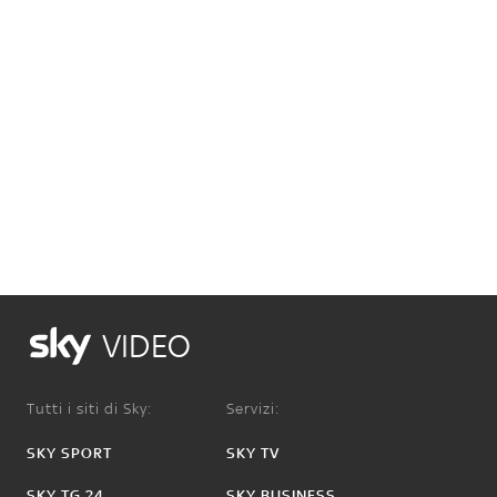
VIDEO
Tutti i siti di Sky:
Servizi:
SKY SPORT
SKY TV
SKY TG 24
SKY BUSINESS