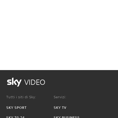
VIDEO
Tutti i siti di Sky:
Servizi:
SKY SPORT
SKY TV
SKY TG 24
SKY BUSINESS