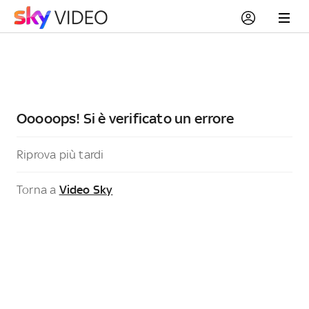
Ooooops! Si è verificato un errore
Riprova più tardi
Torna a
Video Sky