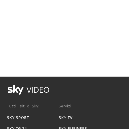
VIDEO
Tutti i siti di Sky:
Servizi:
SKY SPORT
SKY TV
SKY TG 24
SKY BUSINESS