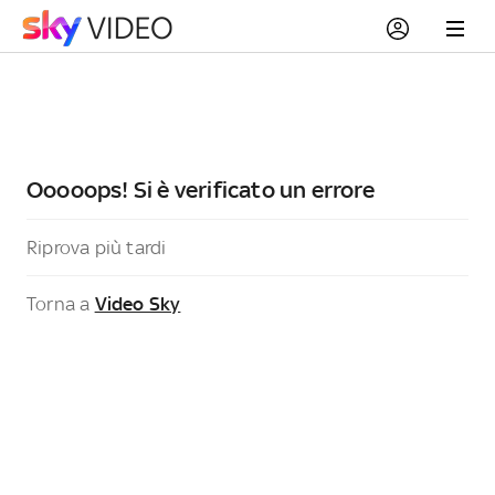
Ooooops! Si è verificato un errore
Riprova più tardi
Torna a
Video Sky