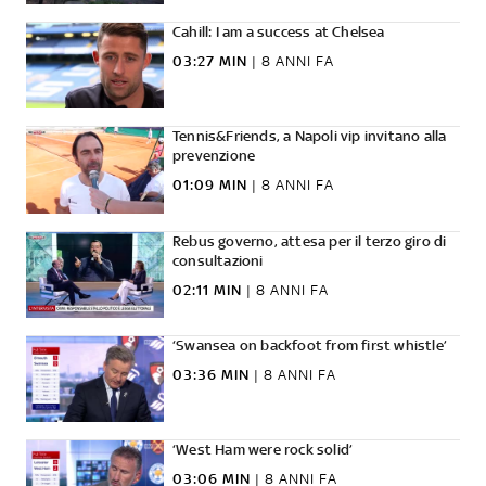
Cahill: I am a success at Chelsea
03:27 MIN
|
8 ANNI FA
Tennis&Friends, a Napoli vip invitano alla
prevenzione
01:09 MIN
|
8 ANNI FA
Rebus governo, attesa per il terzo giro di
consultazioni
02:11 MIN
|
8 ANNI FA
‘Swansea on backfoot from first whistle’
03:36 MIN
|
8 ANNI FA
‘West Ham were rock solid’
03:06 MIN
|
8 ANNI FA