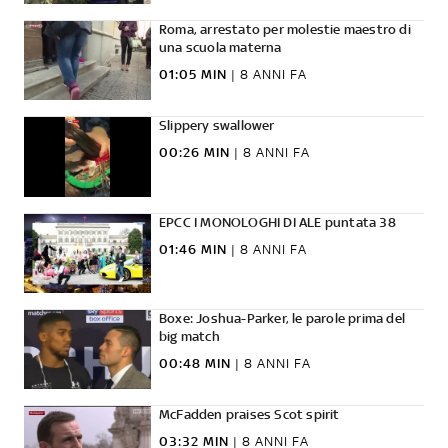
Roma, arrestato per molestie maestro di
una scuola materna
01:05 MIN
|
8 ANNI FA
Slippery swallower
00:26 MIN
|
8 ANNI FA
EPCC I MONOLOGHI DI ALE puntata 38
01:46 MIN
|
8 ANNI FA
Boxe: Joshua-Parker, le parole prima del
big match
00:48 MIN
|
8 ANNI FA
McFadden praises Scot spirit
03:32 MIN
|
8 ANNI FA