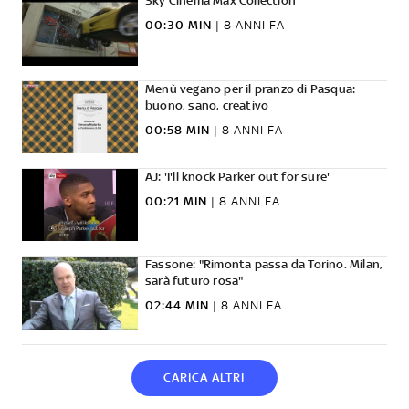
Sky Cinema Max Collection
00:30 MIN
|
8 ANNI FA
Menù vegano per il pranzo di Pasqua:
buono, sano, creativo
00:58 MIN
|
8 ANNI FA
AJ: 'I'll knock Parker out for sure'
00:21 MIN
|
8 ANNI FA
Fassone: "Rimonta passa da Torino. Milan,
sarà futuro rosa"
02:44 MIN
|
8 ANNI FA
CARICA ALTRI