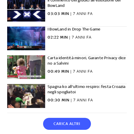
Il commento dei giudici all'esibizione dei
BowLand
03:03 MIN
|
7 ANNI FA
I BowLand in Drop The Game
02:22 MIN
|
7 ANNI FA
Carta identità minori, Garante Privacy dice
no a Salvini
00:49 MIN
|
7 ANNI FA
Spagna ko all'ultimo respiro: festa Croazia
negli spogliatoi
00:30 MIN
|
7 ANNI FA
CARICA ALTRI