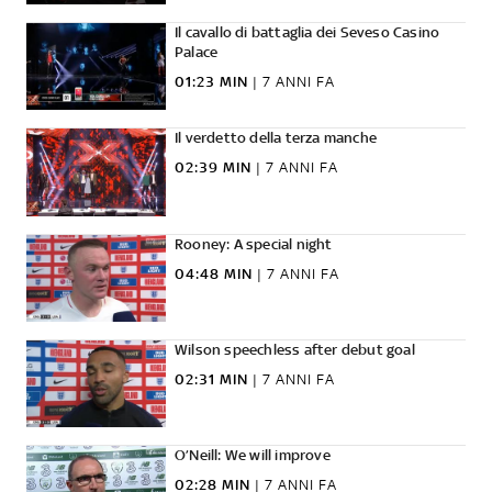
Il cavallo di battaglia dei Seveso Casino
Palace
01:23 MIN
|
7 ANNI FA
Il verdetto della terza manche
02:39 MIN
|
7 ANNI FA
Rooney: A special night
04:48 MIN
|
7 ANNI FA
Wilson speechless after debut goal
02:31 MIN
|
7 ANNI FA
O’Neill: We will improve
02:28 MIN
|
7 ANNI FA