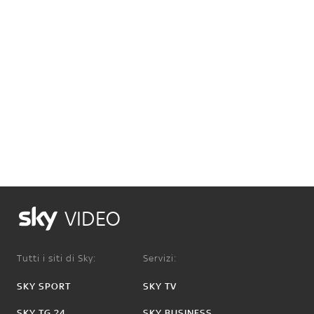
VIDEO
Tutti i siti di Sky:
Servizi:
SKY SPORT
SKY TV
SKY TG 24
SKY BUSINESS