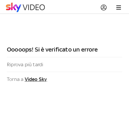
Ooooops! Si è verificato un errore
Riprova più tardi
Torna a
Video Sky