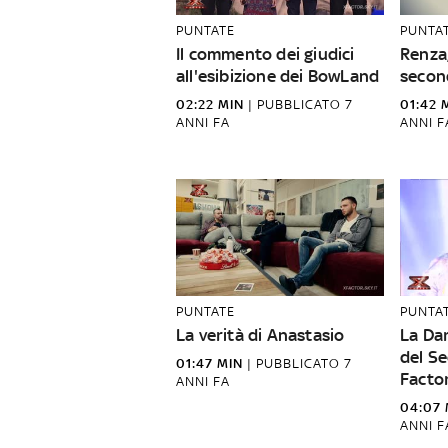
PUNTATE
PUNTA
Il commento dei giudici
Renza,
all'esibizione dei BowLand
secon
02:22 MIN
|
PUBBLICATO
7
01:42 
ANNI FA
ANNI F
PUNTATE
PUNTA
La verità di Anastasio
La Da
del Se
01:47 MIN
|
PUBBLICATO
7
Facto
ANNI FA
04:07 
ANNI F