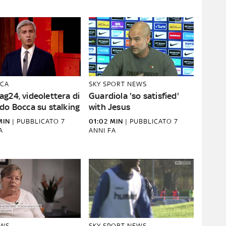
CA
SKY SPORT NEWS
g24, videolettera di
Guardiola 'so satisfied'
do Bocca su stalking
with Jesus
MIN
|
PUBBLICATO
7
01:02 MIN
|
PUBBLICATO
7
A
ANNI FA
EWS
SKY SPORT NEWS