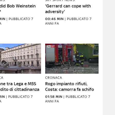
did Bob Weinstein
'Gerrard can cope with
?
adversity'
MIN
|
PUBBLICATO
7
00:46 MIN
|
PUBBLICATO
7
A
ANNI FA
CA
CRONACA
one tra Lega e M5S
Rogo impianto rifiuti,
dito di cittadinanza
Costa: camorra fa schifo
MIN
|
PUBBLICATO
7
01:58 MIN
|
PUBBLICATO
7
A
ANNI FA