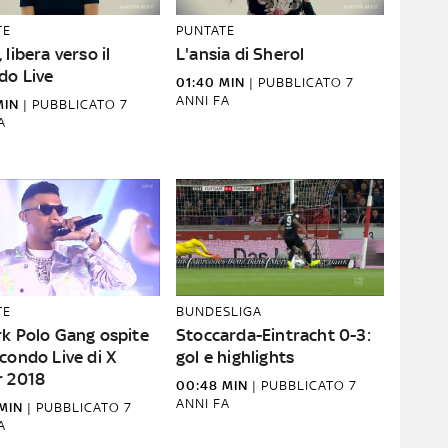
TE
PUNTATE
 libera verso il
L'ansia di Sherol
do Live
01:40 MIN
|
PUBBLICATO
7
ANNI FA
MIN
|
PUBBLICATO
7
A
TE
BUNDESLIGA
rk Polo Gang ospite
Stoccarda-Eintracht 0-3:
condo Live di X
gol e highlights
r 2018
00:48 MIN
|
PUBBLICATO
7
ANNI FA
MIN
|
PUBBLICATO
7
A