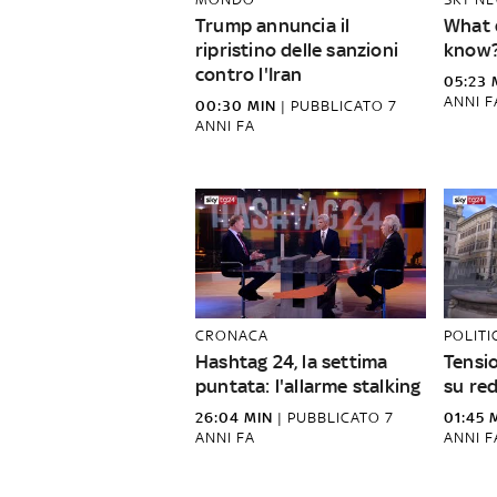
Trump annuncia il
What 
ripristino delle sanzioni
know
contro l'Iran
05:23 
ANNI F
00:30 MIN
|
PUBBLICATO
7
ANNI FA
CRONACA
POLITI
Hashtag 24, la settima
Tensi
puntata: l'allarme stalking
su red
26:04 MIN
|
PUBBLICATO
7
01:45 
ANNI FA
ANNI F