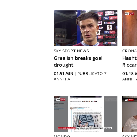
SKY SPORT NEWS
CRONA
Grealish breaks goal
Hashta
drought
Riccar
01:51 MIN
|
PUBBLICATO
7
01:48 
ANNI FA
ANNI F
MONDO
SKY N