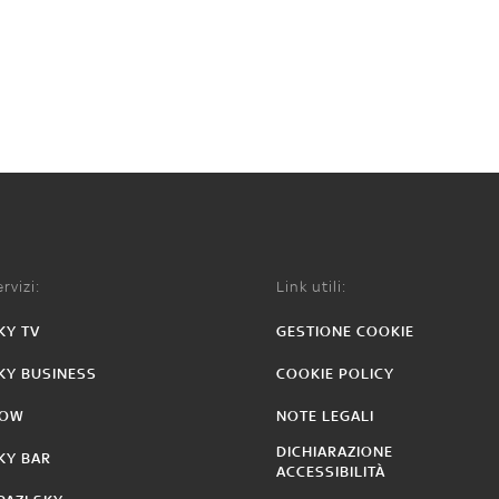
rvizi:
Link utili:
KY TV
GESTIONE COOKIE
KY BUSINESS
COOKIE POLICY
OW
NOTE LEGALI
DICHIARAZIONE
KY BAR
ACCESSIBILITÀ