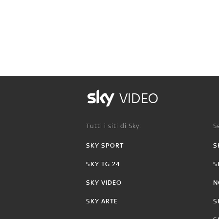
VIDEO
Tutti i siti di Sky:
Se
SKY SPORT
S
SKY TG 24
S
SKY VIDEO
N
SKY ARTE
S