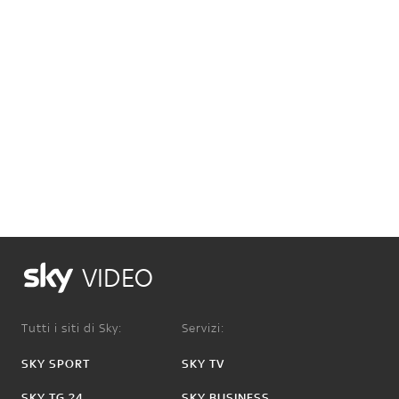
VIDEO
Tutti i siti di Sky:
Servizi:
SKY SPORT
SKY TV
SKY TG 24
SKY BUSINESS