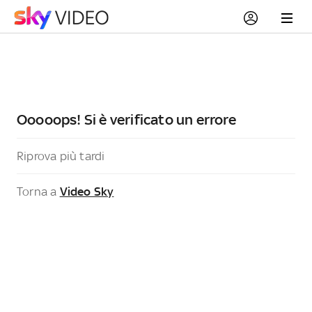
Ooooops! Si è verificato un errore
Riprova più tardi
Torna a
Video Sky