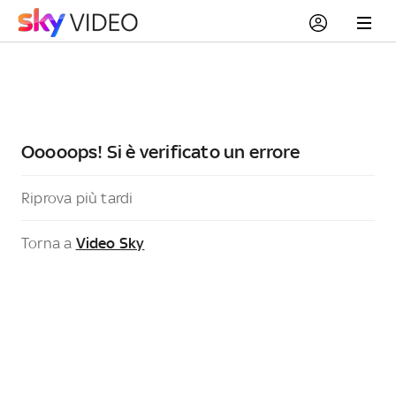
Ooooops! Si è verificato un errore
Riprova più tardi
Torna a
Video Sky