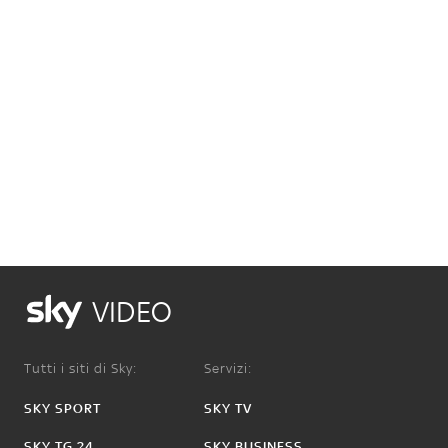
VIDEO
Tutti i siti di Sky:
Servizi:
SKY SPORT
SKY TV
SKY TG 24
SKY BUSINESS