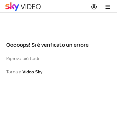
Ooooops! Si è verificato un errore
Riprova più tardi
Torna a
Video Sky