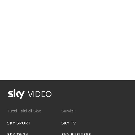
VIDEO
Tutti i siti di Sky:
Servizi:
SKY SPORT
SKY TV
SKY TG 24
SKY BUSINESS