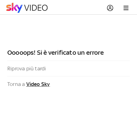
Ooooops! Si è verificato un errore
Riprova più tardi
Torna a
Video Sky