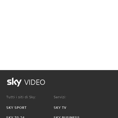
VIDEO
Tutti i siti di Sky:
Servizi:
SKY SPORT
SKY TV
SKY TG 24
SKY BUSINESS