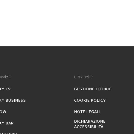
rvizi:
Link utili:
KY TV
GESTIONE COOKIE
KY BUSINESS
COOKIE POLICY
OW
NOTE LEGALI
DICHIARAZIONE
KY BAR
ACCESSIBILITÀ