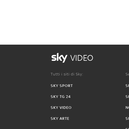
VIDEO
Tutti i siti di Sky:
Se
SKY SPORT
S
SKY TG 24
S
SKY VIDEO
N
SKY ARTE
S