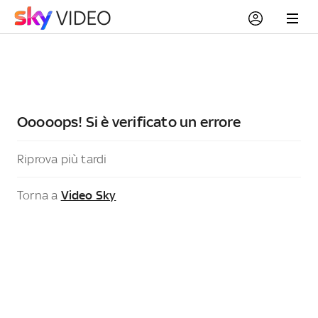
Ooooops! Si è verificato un errore
Riprova più tardi
Torna a
Video Sky