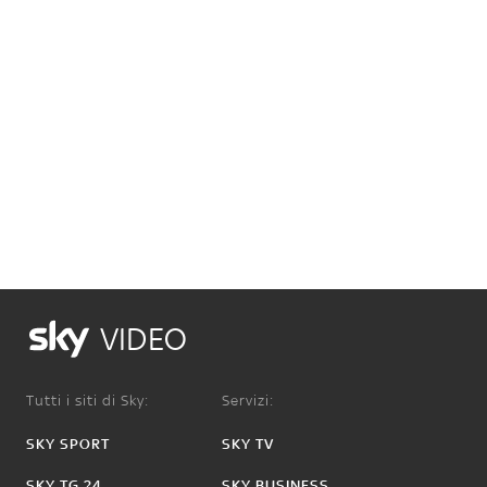
VIDEO
Tutti i siti di Sky:
Servizi:
SKY SPORT
SKY TV
SKY TG 24
SKY BUSINESS