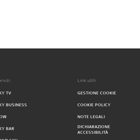
rvizi:
Link utili:
KY TV
GESTIONE COOKIE
KY BUSINESS
COOKIE POLICY
OW
NOTE LEGALI
DICHIARAZIONE
KY BAR
ACCESSIBILITÀ