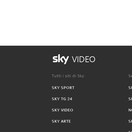
VIDEO
Tutti i siti di Sky:
Se
SKY SPORT
S
SKY TG 24
S
SKY VIDEO
N
SKY ARTE
S