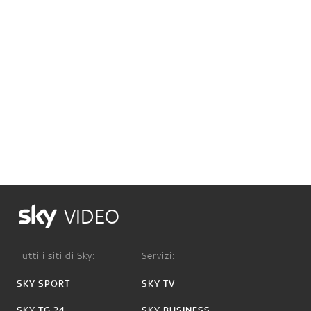
VIDEO
Tutti i siti di Sky:
Servizi:
SKY SPORT
SKY TV
SKY TG 24
SKY BUSINESS