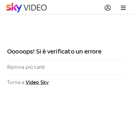
Ooooops! Si è verificato un errore
Riprova più tardi
Torna a
Video Sky