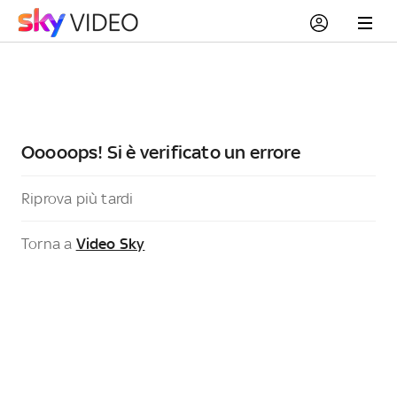
Ooooops! Si è verificato un errore
Riprova più tardi
Torna a
Video Sky