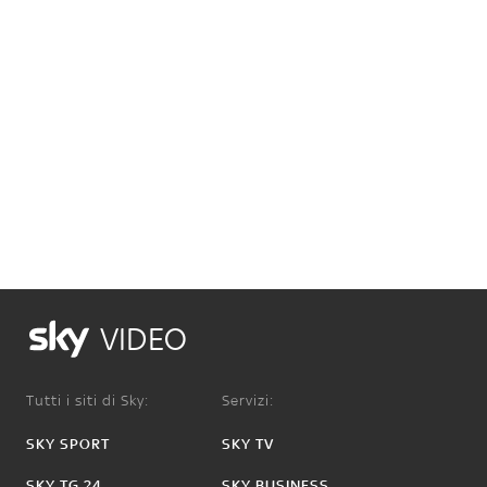
VIDEO
Tutti i siti di Sky:
Servizi:
SKY SPORT
SKY TV
SKY TG 24
SKY BUSINESS