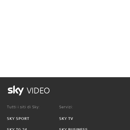
VIDEO
Tutti i siti di Sky:
Servizi:
SKY SPORT
SKY TV
SKY TG 24
SKY BUSINESS