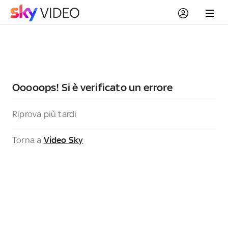
Ooooops! Si è verificato un errore
Riprova più tardi
Torna a
Video Sky