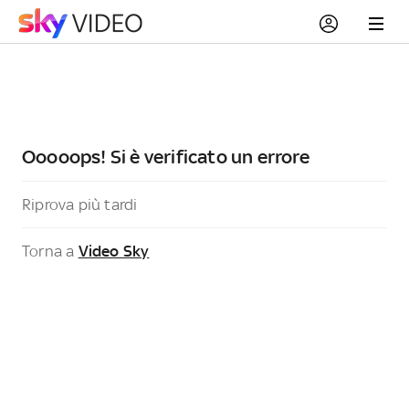
Ooooops! Si è verificato un errore
Riprova più tardi
Torna a
Video Sky