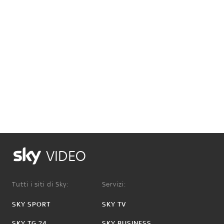
VIDEO
Tutti i siti di Sky:
Servizi:
SKY SPORT
SKY TV
SKY TG 24
SKY BUSINESS