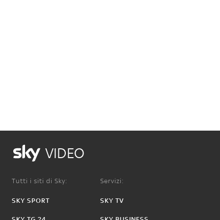
VIDEO
Tutti i siti di Sky:
Servizi:
SKY SPORT
SKY TV
SKY TG 24
SKY BUSINESS