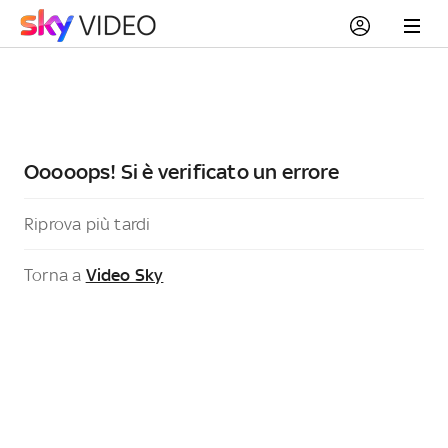
Ooooops! Si è verificato un errore
Riprova più tardi
Torna a
Video Sky