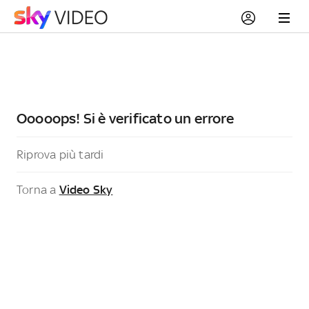
Ooooops! Si è verificato un errore
Riprova più tardi
Torna a
Video Sky