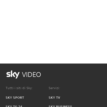
VIDEO
Tutti i siti di Sky:
Servizi:
SKY SPORT
SKY TV
SKY TG 24
SKY BUSINESS