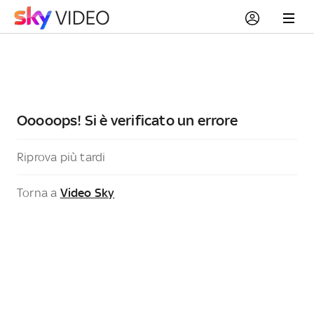
Ooooops! Si è verificato un errore
Riprova più tardi
Torna a
Video Sky