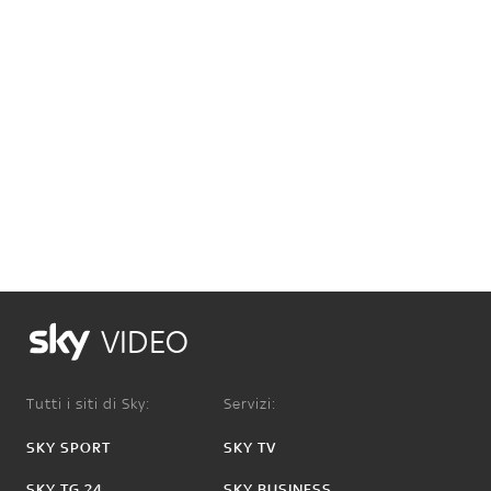
VIDEO
Tutti i siti di Sky:
Servizi:
SKY SPORT
SKY TV
SKY TG 24
SKY BUSINESS