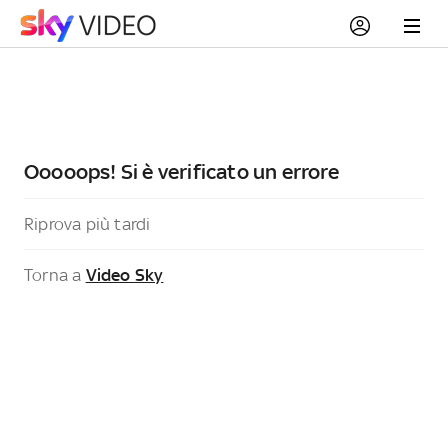
Ooooops! Si è verificato un errore
Riprova più tardi
Torna a
Video Sky