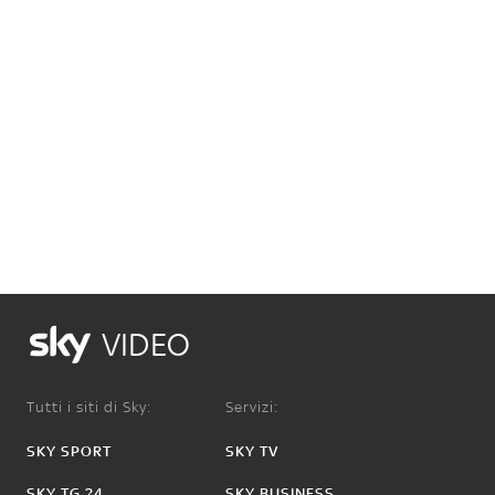
VIDEO
Tutti i siti di Sky:
Servizi:
SKY SPORT
SKY TV
SKY TG 24
SKY BUSINESS