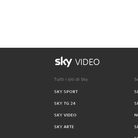
VIDEO
Tutti i siti di Sky:
Se
SKY SPORT
S
SKY TG 24
S
SKY VIDEO
N
SKY ARTE
S