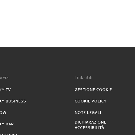
rvizi:
Link utili:
KY TV
GESTIONE COOKIE
KY BUSINESS
COOKIE POLICY
OW
NOTE LEGALI
DICHIARAZIONE
KY BAR
ACCESSIBILITÀ