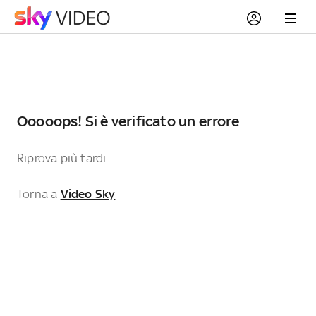
Ooooops! Si è verificato un errore
Riprova più tardi
Torna a
Video Sky