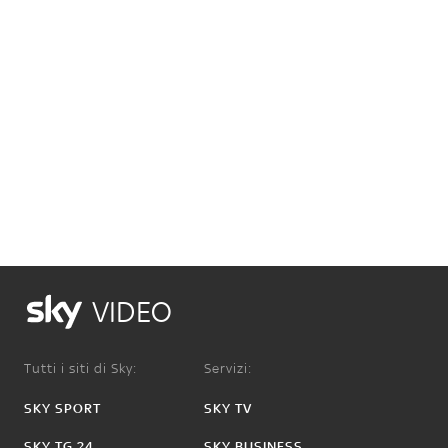
VIDEO
Tutti i siti di Sky:
Servizi:
SKY SPORT
SKY TV
SKY TG 24
SKY BUSINESS