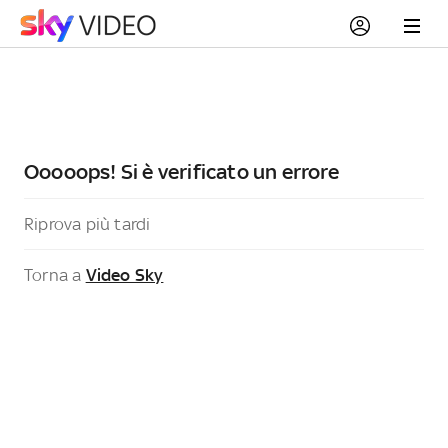
Ooooops! Si è verificato un errore
Riprova più tardi
Torna a
Video Sky