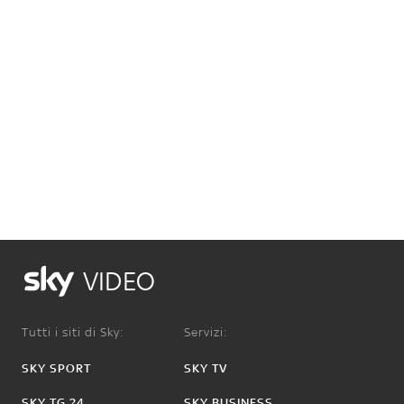
VIDEO
Tutti i siti di Sky:
Servizi:
SKY SPORT
SKY TV
SKY TG 24
SKY BUSINESS