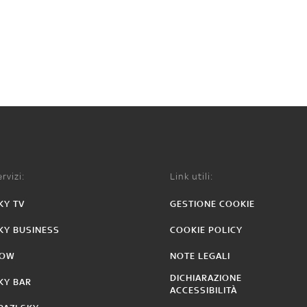
rvizi:
Link utili:
KY TV
GESTIONE COOKIE
KY BUSINESS
COOKIE POLICY
OW
NOTE LEGALI
DICHIARAZIONE
KY BAR
ACCESSIBILITÀ