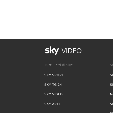
VIDEO
Tutti i siti di Sky:
Se
SKY SPORT
S
SKY TG 24
S
SKY VIDEO
N
SKY ARTE
S