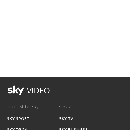
VIDEO
Tutti i siti di Sky:
Servizi:
SKY SPORT
SKY TV
SKY TG 24
SKY BUSINESS