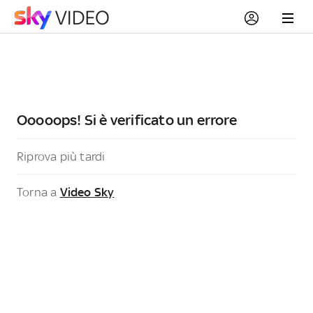
Ooooops! Si è verificato un errore
Riprova più tardi
Torna a
Video Sky