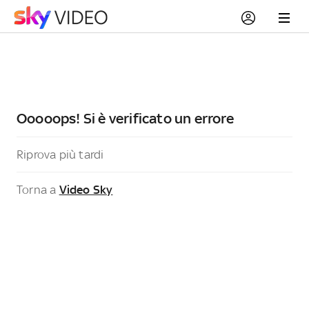
Ooooops! Si è verificato un errore
Riprova più tardi
Torna a
Video Sky