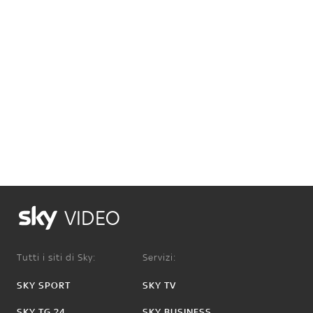
VIDEO
Tutti i siti di Sky:
Servizi:
SKY SPORT
SKY TV
SKY TG 24
SKY BUSINESS