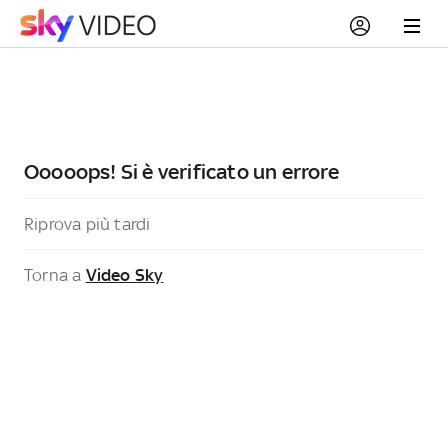
Ooooops! Si è verificato un errore
Riprova più tardi
Torna a
Video Sky