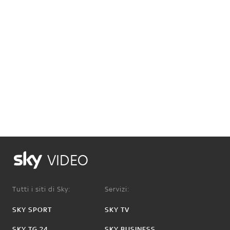
VIDEO
Tutti i siti di Sky:
Servizi:
SKY SPORT
SKY TV
SKY TG 24
SKY BUSINESS