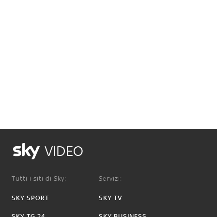
VIDEO
Tutti i siti di Sky:
Servizi:
SKY SPORT
SKY TV
SKY TG 24
SKY BUSINESS