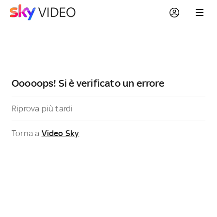
Ooooops! Si è verificato un errore
Riprova più tardi
Torna a
Video Sky