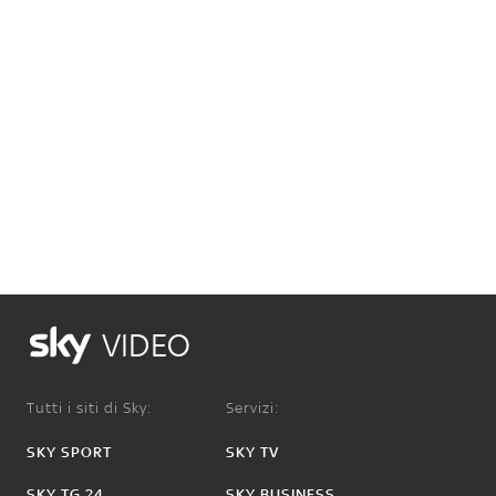
VIDEO
Tutti i siti di Sky:
Servizi:
SKY SPORT
SKY TV
SKY TG 24
SKY BUSINESS