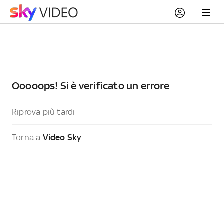
Ooooops! Si è verificato un errore
Riprova più tardi
Torna a
Video Sky