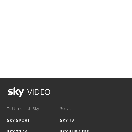
VIDEO
Tutti i siti di Sky:
Servizi:
SKY SPORT
SKY TV
SKY TG 24
SKY BUSINESS