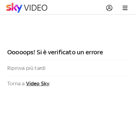
Ooooops! Si è verificato un errore
Riprova più tardi
Torna a
Video Sky