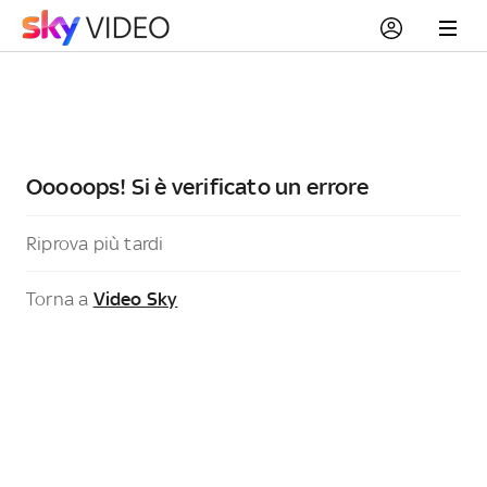
Ooooops! Si è verificato un errore
Riprova più tardi
Torna a
Video Sky