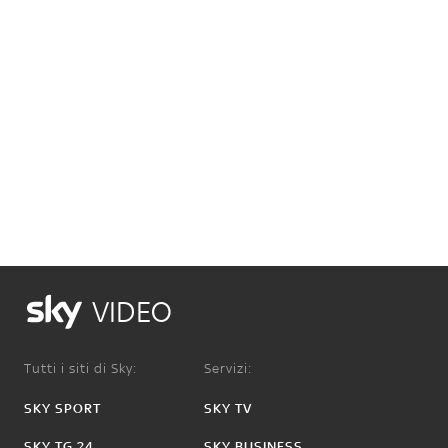
VIDEO
Tutti i siti di Sky:
Servizi:
SKY SPORT
SKY TV
SKY TG 24
SKY BUSINESS