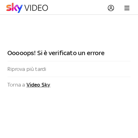
Ooooops! Si è verificato un errore
Riprova più tardi
Torna a
Video Sky