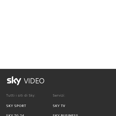
VIDEO
Tutti i siti di Sky:
Servizi:
SKY SPORT
SKY TV
SKY TG 24
SKY BUSINESS