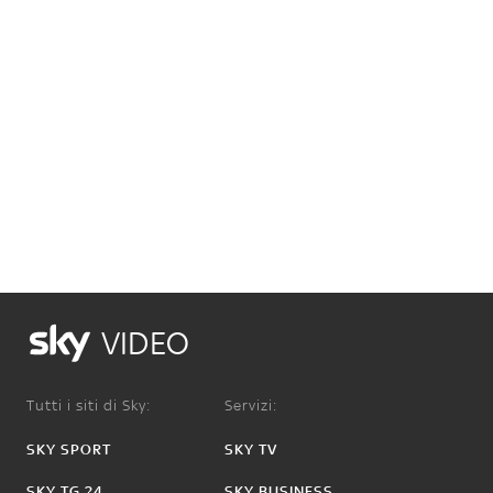
VIDEO
Tutti i siti di Sky:
Servizi:
SKY SPORT
SKY TV
SKY TG 24
SKY BUSINESS