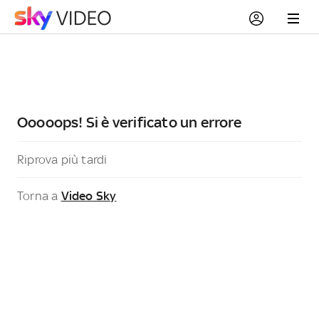
Ooooops! Si è verificato un errore
Riprova più tardi
Torna a
Video Sky