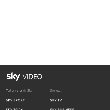
VIDEO
Tutti i siti di Sky:
Servizi:
SKY SPORT
SKY TV
SKY TG 24
SKY BUSINESS