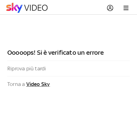
Ooooops! Si è verificato un errore
Riprova più tardi
Torna a
Video Sky