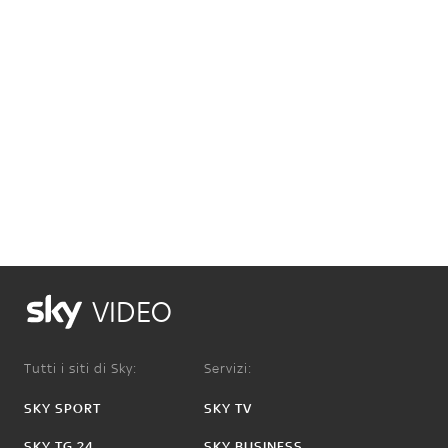
VIDEO
Tutti i siti di Sky:
Servizi:
SKY SPORT
SKY TV
SKY TG 24
SKY BUSINESS