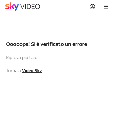
Ooooops! Si è verificato un errore
Riprova più tardi
Torna a
Video Sky