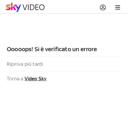
Ooooops! Si è verificato un errore
Riprova più tardi
Torna a
Video Sky