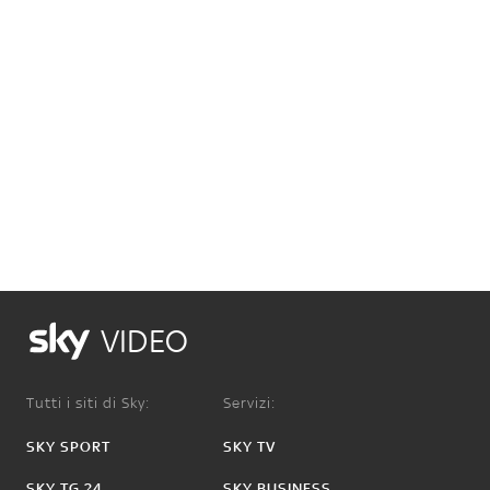
VIDEO
Tutti i siti di Sky:
Servizi:
SKY SPORT
SKY TV
SKY TG 24
SKY BUSINESS