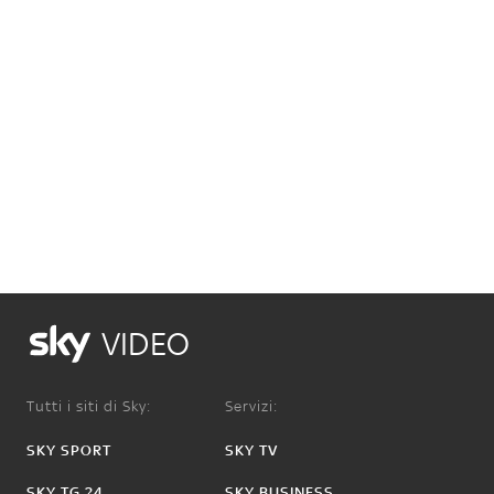
VIDEO
Tutti i siti di Sky:
Servizi:
SKY SPORT
SKY TV
SKY TG 24
SKY BUSINESS