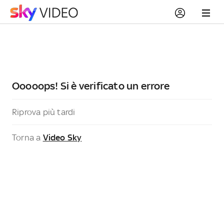
Ooooops! Si è verificato un errore
Riprova più tardi
Torna a
Video Sky