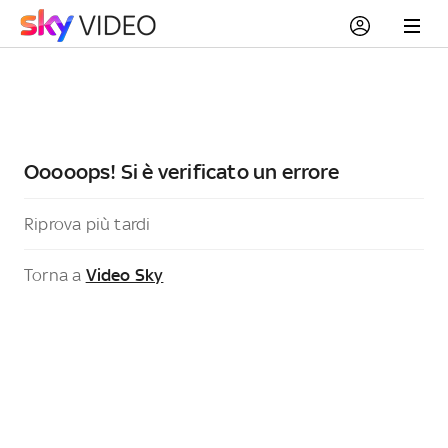
Ooooops! Si è verificato un errore
Riprova più tardi
Torna a
Video Sky