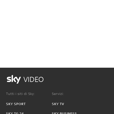
VIDEO
Tutti i siti di Sky:
Servizi:
SKY SPORT
SKY TV
SKY TG 24
SKY BUSINESS