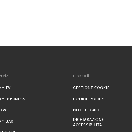
rvizi:
Link utili:
KY TV
GESTIONE COOKIE
KY BUSINESS
COOKIE POLICY
OW
NOTE LEGALI
DICHIARAZIONE
KY BAR
ACCESSIBILITÀ