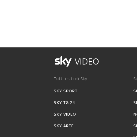
VIDEO
Tutti i siti di Sky:
Se
SKY SPORT
S
SKY TG 24
S
SKY VIDEO
N
SKY ARTE
S