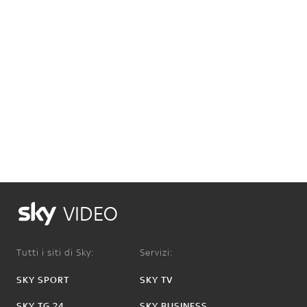
VIDEO
Tutti i siti di Sky:
Servizi:
SKY SPORT
SKY TV
SKY TG 24
SKY BUSINESS