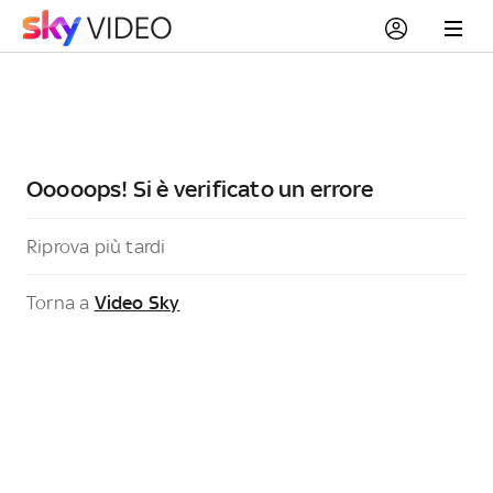
Ooooops! Si è verificato un errore
Riprova più tardi
Torna a
Video Sky